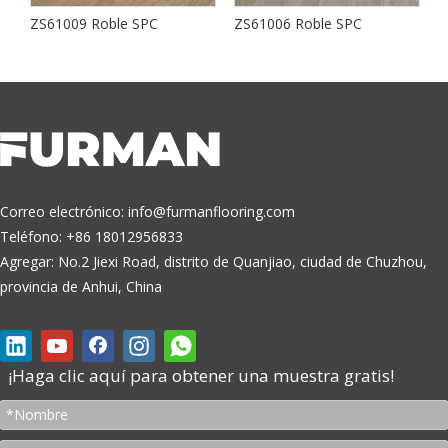
ZS61009 Roble SPC
ZS61006 Roble SPC
S
Correo electrónico:
info@furmanflooring.com
Teléfono: +86 18012956833
Agregar: No.2 Jiexi Road, distrito de Quanjiao, ciudad de Chuzhou,
provincia de Anhui, China
¡Haga clic aquí para obtener una muestra gratis!