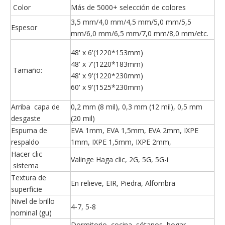
Color
Más de 5000+ selección de colores
3,5 mm/4,0 mm/4,5 mm/5,0 mm/5,5
Espesor
mm/6,0 mm/6,5 mm/7,0 mm/8,0 mm/etc.
48' x 6'(1220*153mm)
48' x 7'(1220*183mm)
Tamaño:
48' x 9'(1220*230mm)
60' x 9'(1525*230mm)
Arriba capa de
0,2 mm (8 mil), 0,3 mm (12 mil), 0,5 mm
desgaste
(20 mil)
Espuma de
EVA 1mm, EVA 1,5mm, EVA 2mm, IXPE
respaldo
1mm, IXPE 1,5mm, IXPE 2mm,
Hacer clic
Valinge Haga clic, 2G, 5G, 5G-i
sistema
Textura de
En relieve, EIR, Piedra, Alfombra
superficie
Nivel de brillo
4-7, 5-8
nominal (gu)
Dormitorio, cocina, sótanos, hogar,