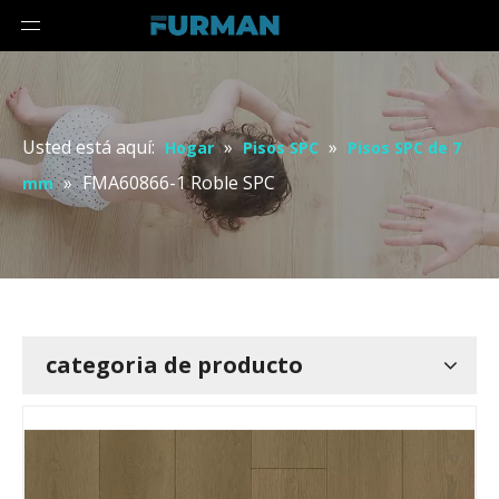
Usted está aquí:
»
»
Hogar
Pisos SPC
Pisos SPC de 7
»
FMA60866-1 Roble SPC
mm
categoria de producto