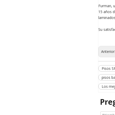
Furman, u
15 años d
laminados
Su satisf
Anterior
Pisos SP
pisos b
Los mej
Pre