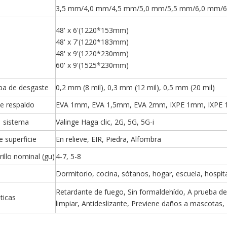
3,5 mm/4,0 mm/4,5 mm/5,0 mm/5,5 mm/6,0 mm/6
48' x 6'(1220*153mm)
48' x 7'(1220*183mm)
48' x 9'(1220*230mm)
60' x 9'(1525*230mm)
pa de desgaste
0,2 mm (8 mil), 0,3 mm (12 mil), 0,5 mm (20 mil)
e respaldo
EVA 1mm, EVA 1,5mm, EVA 2mm, IXPE 1mm, IXPE 
c sistema
Valinge Haga clic, 2G, 5G, 5G-i
e superficie
En relieve, EIR, Piedra, Alfombra
rillo nominal (gu)
4-7, 5-8
Dormitorio, cocina, sótanos, hogar, escuela, hospit
Retardante de fuego, Sin formaldehído, A prueba de a
ticas
limpiar, Antideslizante, Previene daños a mascotas,