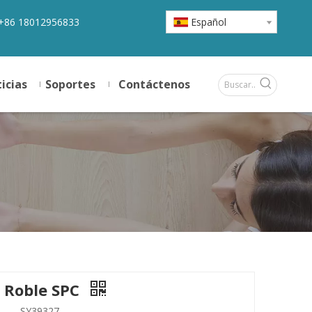
+86 18012956833
Español
icias
Soportes
Contáctenos
 Roble SPC
SY39327