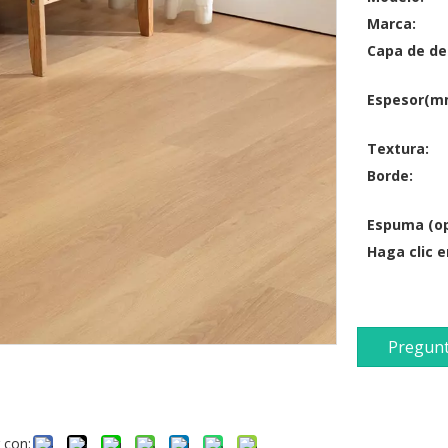
Marca:
Capa de de
Espesor(m
Textura:
Borde:
Espuma (op
Haga clic 
Pregun
 con: