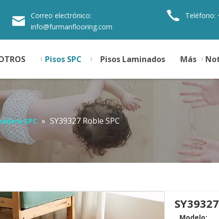
Correo electrónico:
Teléfono:
info@furmanflooring.com
SOTROS
Pisos SPC
Pisos Laminados
Más
Not
»
SY39327 Roble SPC
madera SPC
SY39327
Modelo: