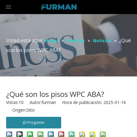
Usted está aquí:
»
»
»
¿Qué
Hogar
Noticias
Noticias
son los pisos WPC ABA?
¿Qué son los pisos WPC ABA?
Vistas:
10
Autor:furman Hora de publicación: 2025-01-16
Origen:
Sitio
Preguntar