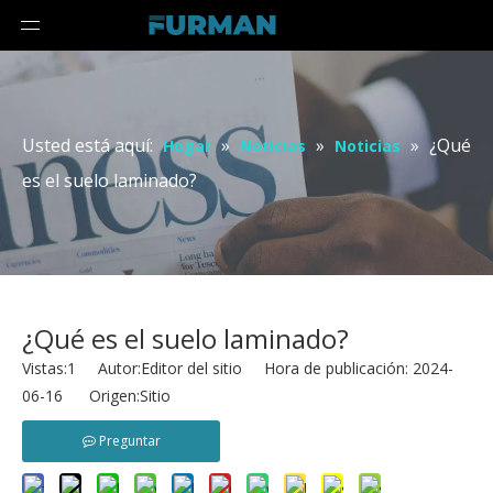
Usted está aquí:
»
»
»
¿Qué
Hogar
Noticias
Noticias
es el suelo laminado?
¿Qué es el suelo laminado?
Vistas:
1
Autor:Editor del sitio Hora de publicación: 2024-
06-16 Origen:
Sitio
Preguntar